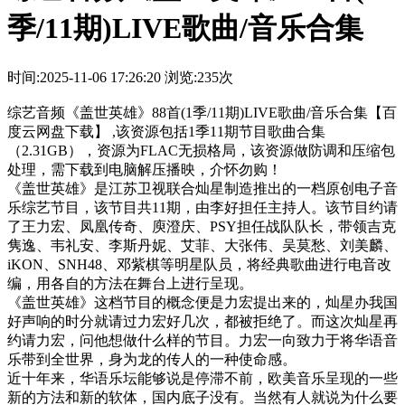
季/11期)LIVE歌曲/音乐合集
时间:2025-11-06 17:26:20
浏览:235次
综艺音频《盖世英雄》88首(1季/11期)LIVE歌曲/音乐合集【百
度云网盘下载】 ,该资源包括1季11期节目歌曲合集
（2.31GB），资源为FLAC无损格局，该资源做防调和压缩包
处理，需下载到电脑解压播映，介怀勿购！
《盖世英雄》是江苏卫视联合灿星制造推出的一档原创电子音
乐综艺节目，该节目共11期，由李好担任主持人。该节目约请
了王力宏、凤凰传奇、庾澄庆、PSY担任战队队长，带领吉克
隽逸、韦礼安、李斯丹妮、艾菲、大张伟、吴莫愁、刘美麟、
iKON、SNH48、邓紫棋等明星队员，将经典歌曲进行电音改
编，用各自的方法在舞台上进行呈现。
《盖世英雄》这档节目的概念便是力宏提出来的，灿星办我国
好声响的时分就请过力宏好几次，都被拒绝了。而这次灿星再
约请力宏，问他想做什么样的节目。力宏一向致力于将华语音
乐带到全世界，身为龙的传人的一种使命感。
近十年来，华语乐坛能够说是停滞不前，欧美音乐呈现的一些
新的方法和新的软体，国内底子没有。当然有人就说为什么要