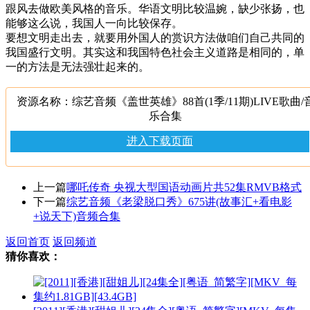
跟风去做欧美风格的音乐。华语文明比较温婉，缺少张扬，也
能够这么说，我国人一向比较保存。
要想文明走出去，就要用外国人的赏识方法做咱们自己共同的
我国盛行文明。其实这和我国特色社会主义道路是相同的，单
一的方法是无法强壮起来的。
资源名称：综艺音频《盖世英雄》88首(1季/11期)LIVE歌曲/
乐合集
进入下载页面
上一篇
哪吒传奇 央视大型国语动画片共52集RMVB格式
下一篇
综艺音频《老梁脱口秀》675讲(故事汇+看电影
+说天下)音频合集
返回首页
返回频道
猜你喜欢：