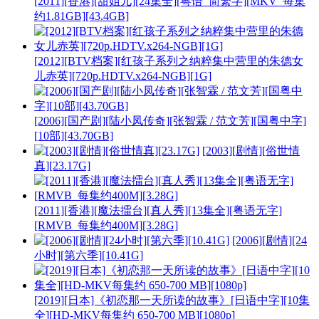
[2011][香港][甜姐儿][24集全][粤语_简繁字][MKV_每集
约1.81GB][43.4GB]
[2012][BTV档案][红孩子系列之纳粹集中营里的朱德女
儿赤英][720p.HDTV.x264-NGB][1G]
[2006][国产剧][陆小凤传奇][张智霖 / 范文芳][国粤中字]
[10部][43.70GB]
[2003][剧情][俗世情
真][23.17G]
[2011][香港][魔法擂台][真人秀][13集全][粤语无字]
[RMVB_每集约400M][3.28G]
[2006][剧情][24
小时][第六季][10.41G]
[2019][日本]《初恋那一天所读的故事》[日语中字][10集
全][HD-MKV每集约 650-700 MB][1080p]