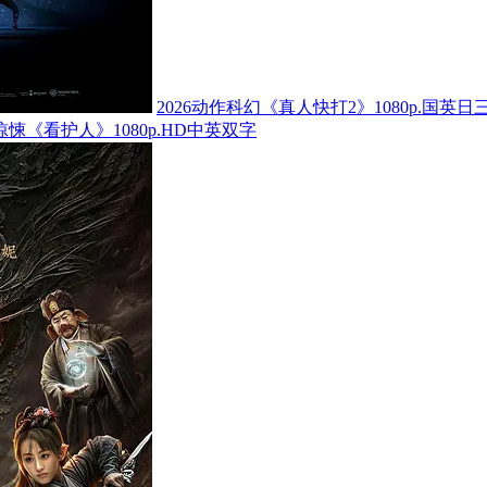
2026动作科幻《真人快打2》1080p.国英日
怖惊悚《看护人》1080p.HD中英双字