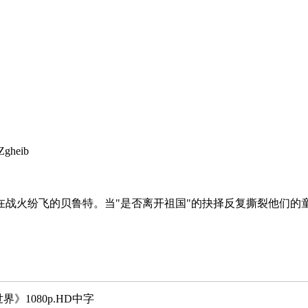
gheib
战火纷飞的贝鲁特。当"是否离开祖国"的抉择反复撕裂他们的
》1080p.HD中字