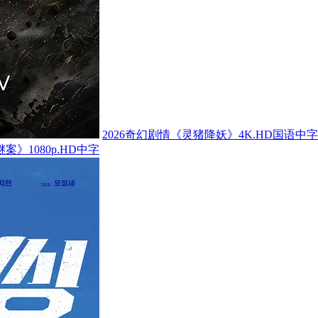
2026奇幻剧情《灵猪降妖》4K.HD国语中字
案》1080p.HD中字