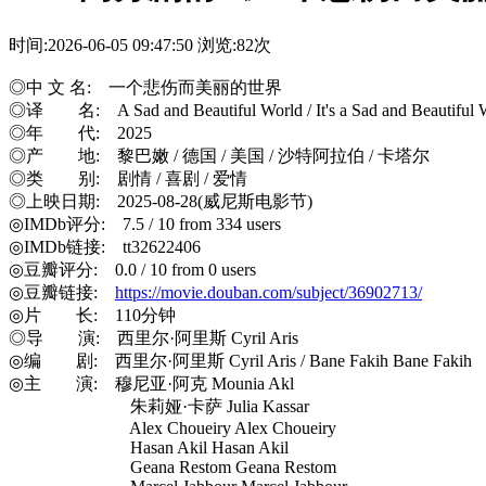
时间:2026-06-05 09:47:50
浏览:82次
◎中 文 名: 一个悲伤而美丽的世界
◎译 名: A Sad and Beautiful World‎ / It's a Sad and Beauti
◎年 代: 2025
◎产 地: 黎巴嫩 / 德国 / 美国 / 沙特阿拉伯 / 卡塔尔
◎类 别: 剧情 / 喜剧 / 爱情
◎上映日期: 2025-08-28(威尼斯电影节)
◎IMDb评分: 7.5 / 10 from 334 users
◎IMDb链接: tt32622406
◎豆瓣评分: 0.0 / 10 from 0 users
◎豆瓣链接:
https://movie.douban.com/subject/36902713/
◎片 长: 110分钟
◎导 演: 西里尔·阿里斯 Cyril Aris
◎编 剧: 西里尔·阿里斯 Cyril Aris / Bane Fakih Bane Fakih
◎主 演: 穆尼亚·阿克 Mounia Akl
朱莉娅·卡萨 Julia Kassar
Alex Choueiry Alex Choueiry
Hasan Akil Hasan Akil
Geana Restom Geana Restom