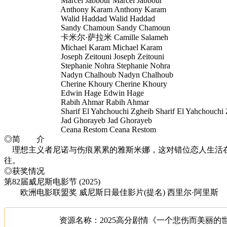
Marcel Jabbour Marcel Jabbour
Anthony Karam Anthony Karam
Walid Haddad Walid Haddad
Sandy Chamoun Sandy Chamoun
卡米尔·萨拉米 Camille Salameh
Michael Karam Michael Karam
Joseph Zeitouni Joseph Zeitouni
Stephanie Nohra Stephanie Nohra
Nadyn Chalhoub Nadyn Chalhoub
Cherine Khoury Cherine Khoury
Edwin Hage Edwin Hage
Rabih Ahmar Rabih Ahmar
Sharif El Yahchouchi Zgheib Sharif El Yahchouchi Z
Jad Ghorayeb Jad Ghorayeb
Ceana Restom Ceana Restom
◎简 介
理想主义者尼诺与伤痕累累的雅斯米娜，这对错位恋人生活在
往。
◎获奖情况
第82届威尼斯电影节 (2025)
欧洲电影联盟奖 威尼斯日最佳影片(提名) 西里尔·阿里斯
资源名称：2025高分剧情《一个悲伤而美丽的世界