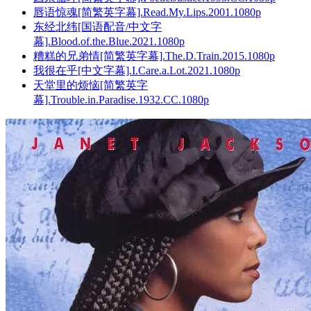
唇语惊魂[简繁英字幕].Read.My.Lips.2001.1080p
东经北纬[国语配音/中文字
幕].Blood.of.the.Blue.2021.1080p
糟糕的兄弟情[简繁英字幕].The.D.Train.2015.1080p
我很在乎[中文字幕].I.Care.a.Lot.2021.1080p
天堂里的烦恼[简繁英字
幕].Trouble.in.Paradise.1932.CC.1080p