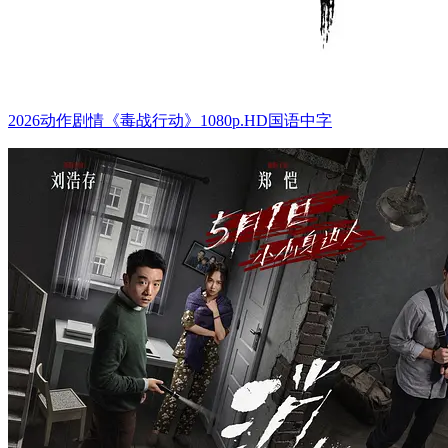
2026动作剧情《毒战行动》1080p.HD国语中字