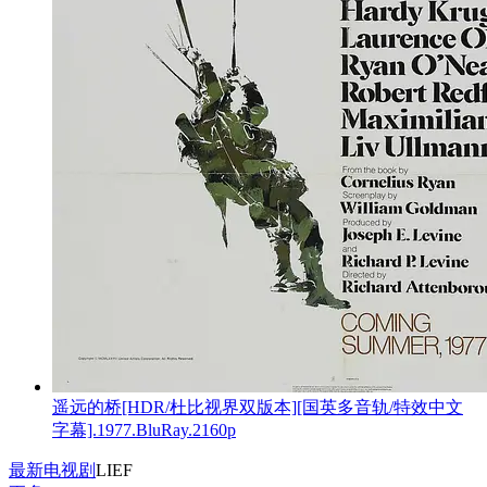
遥远的桥[HDR/杜比视界双版本][国英多音轨/特效中文
字幕].1977.BluRay.2160p
最新电视剧
LIEF