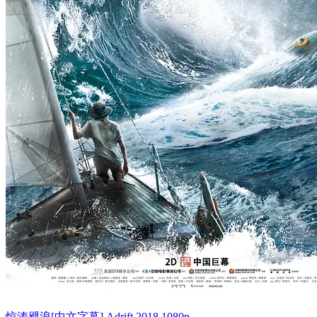
惊涛飓浪[中文字幕].Adrift.2018.1080p