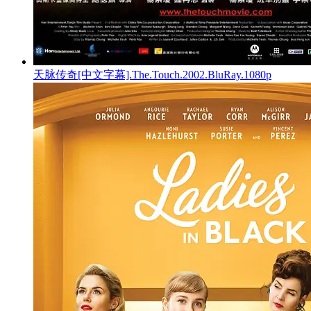
天脉传奇[中文字幕].The.Touch.2002.BluRay.1080p