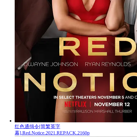
红色通缉令[简繁英字
幕].Red.Notice.2021.REPACK.2160p