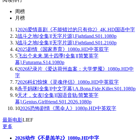
周榜
月榜
1
2026爱情喜剧《不能错过的只有你2》4K.HD国语中字
2
战斗之地[全集][无字片源].Fightland.S01.1080p
3
战斗之地[全集][无字片源].Fightland.S01.2160p
4
2025剧情《国家养育》1080p.HD中英双字
5
飞出个未来.第十四季[全集][简繁英字
幕].Futurama.S14.1080p
6
2026纪录片《爱达荷州血案：大学梦魇》1080p.HD中
字
7
2026科幻惊悚《灵魂伴侣》1080p.HD中英双字
8
杀手妈咪[全集][中文字幕].A.Bona.Fide.Killer.S01.1080p
9
天才，女友[全集][国语音轨/简繁英字
幕].Genius.Girlfriend.S01.2026.1080p
10
2026恐怖剧情《黑伞人》1080p.HD中英双字
最新电影
LIEF
更多
2026动作《不是羔羊2》1080p.HD中字