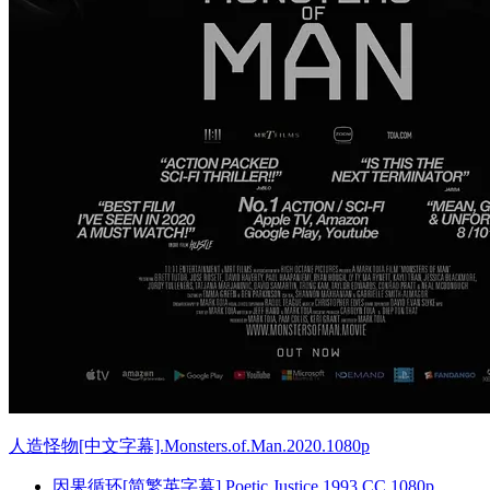
人造怪物[中文字幕].Monsters.of.Man.2020.1080p
因果循环[简繁英字幕].Poetic.Justice.1993.CC.1080p