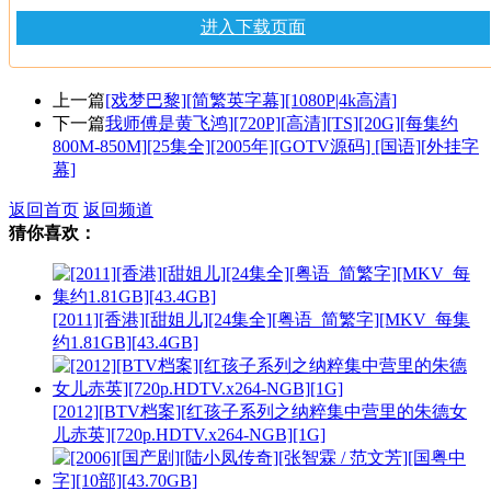
进入下载页面
上一篇
[戏梦巴黎][简繁英字幕][1080P|4k高清]
下一篇
我师傅是黄飞鸿][720P][高清][TS][20G][每集约
800M-850M][25集全][2005年][GOTV源码] [国语][外挂字
幕]
返回首页
返回频道
猜你喜欢：
[2011][香港][甜姐儿][24集全][粤语_简繁字][MKV_每集
约1.81GB][43.4GB]
[2012][BTV档案][红孩子系列之纳粹集中营里的朱德女
儿赤英][720p.HDTV.x264-NGB][1G]