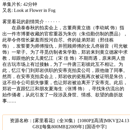
单集片长: 42分钟
又名: Look at Flower in Fog
雾里看花的剧情简介 · · · · · ·
在鼎泰春秋的拍卖会上，古董商黄立德（李幼斌 饰）指
出一件市博要收藏的官窑重器为朱仿（朱伯勤仿制的赝品），
此举令佟馆长蒙羞而投河自尽。佟的徒弟郑岩（邢佳栋
饰），发誓要为师傅报仇，并照顾师傅的女儿佟丽音（司光敏
饰）一辈子。为了寻觅仿制者朱学勤，郑岩来到黄立德家中求
教，却跟他的女儿黄忆江（宋 佳 饰）不期而遇，原来两人曾
在古玩市场上有过接触，为了一件唐三彩彼此互不相让。为
此，忆江专门到郑岩供职的安蒂克拍卖公司，跟他做了同事。
然而，在安蒂克拍卖会上，郑岩收的瓷瓶再次被证明是朱仿，
这不但令公司损失惨重，也让郑岩被迫离开了安蒂克。此后，
郑岩一直跟忆江和朋友夏海生（张博 饰），寻找朱仿流出的
始作俑者，从此引发了一段涉及身世、情感、欲望的曲折故
事……
资源名称：[雾里看花]（全30集）[1080P][高清]MKV][24.13
GB][每集800MB][2009年] [国语中字]