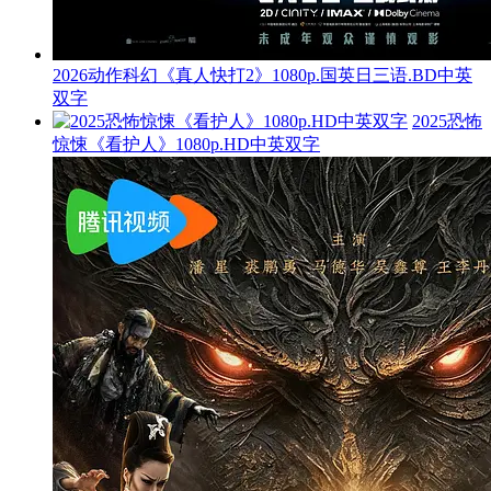
2026动作科幻《真人快打2》1080p.国英日三语.BD中英
双字
2025恐怖
惊悚《看护人》1080p.HD中英双字