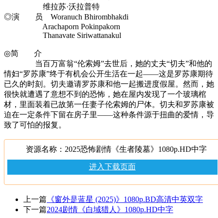
维拉苏·沃拉普特
◎演 员 Woranuch Bhirombhakdi
Arachaporn Pokinpakorn
Thanavate Siriwattanakul
◎简 介
当百万富翁“伦索姆”去世后，她的丈夫“切夫”和他的
情妇“罗苏康”终于有机会公开生活在一起——这是罗苏康期待
已久的时刻。切夫邀请罗苏康和他一起搬进度假屋。然而，她
很快就遭遇了意想不到的恐怖，她在屋内发现了一个玻璃棺
材，里面装着已故第一任妻子伦索姆的尸体。切夫和罗苏康被
迫在一定条件下留在房子里——这种条件源于扭曲的爱情，导
致了可怕的报复。
资源名称：2025恐怖剧情《生者陵墓》1080p.HD中字
进入下载页面
上一篇
《窗外是蓝星 (2025)》1080p.BD高清中英双字
下一篇
2024剧情《白域猎人》1080p.HD中字