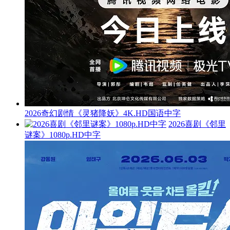
2026奇幻剧情《灵猪降妖》4K.HD国语中字
2026喜剧《邻里
谜案》1080p.HD中字