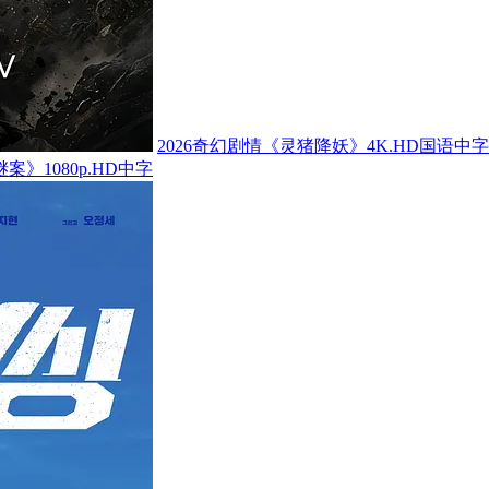
2026奇幻剧情《灵猪降妖》4K.HD国语中字
案》1080p.HD中字