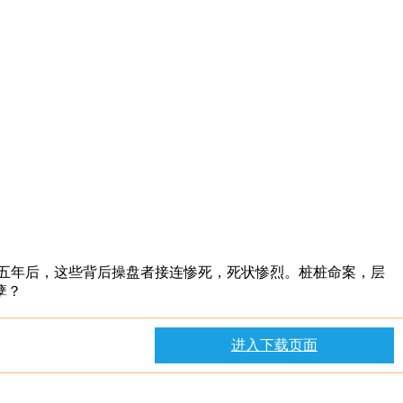
”，十五年后，这些背后操盘者接连惨死，死状惨烈。桩桩命案，层
孽？
进入下载页面