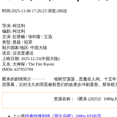
时间:2025-11-06 17:26:23
浏览:280次
导演: 柯汶利
编剧: 柯汶利
主演: 彭昱畅 / 张钧甯 / 王迅
类型: 悬疑 / 犯罪
制片国家/地区: 中国大陆
语言: 汉语普通话
上映日期: 2025-12-31(中国大陆)
又名: 大神探 / The Fire Raven
IMDb: tt37955769
匿杀的剧情简介 · · · · · · 地狱空荡荡，恶魔在人
层黑幕，尘封太久的罪恶被权贵们的血逐步冲刷显形。那张权
资源名称：《匿杀 (2025)》1080p
上一篇
经典惊悚剧情《莫比乌斯》1080p.HD中字