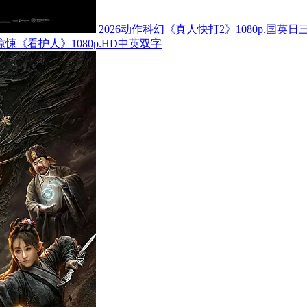
2026动作科幻《真人快打2》1080p.国英日
怖惊悚《看护人》1080p.HD中英双字