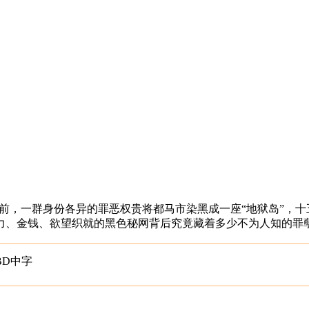
间。十五年前，一群身份各异的罪恶权贵将都马市染黑成一座“地狱岛
力、金钱、欲望织就的黑色秘网背后究竟藏着多少不为人知的罪
.BD中字