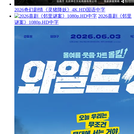
2026奇幻剧情《灵猪降妖》4K.HD国语中字
2026喜剧《邻里
谜案》1080p.HD中字