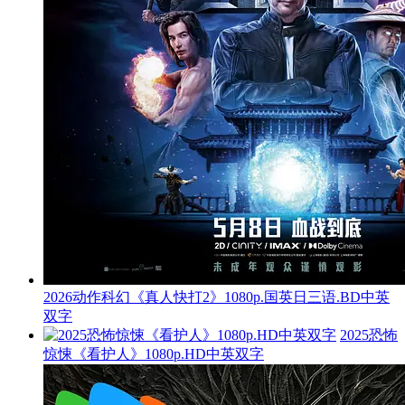
2026动作科幻《真人快打2》1080p.国英日三语.BD中英
双字
2025恐怖
惊悚《看护人》1080p.HD中英双字