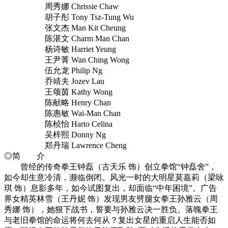
周秀娜 Chrissie Chaw
胡子彤 Tony Tsz-Tung Wu
张文杰 Man Kit Cheung
陈湛文 Charm Man Chan
杨诗敏 Harriet Yeung
王尹菁 Wan Ching Wong
伍允龙 Philip Ng
乔靖夫 Jozev Lau
王颂茵 Kathy Wong
陈献略 Henry Chan
陈惠敏 Wai-Man Chan
陈桢怡 Harto Celina
吴梓熙 Donny Ng
郑丹瑞 Lawrence Cheng
◎简 介
曾经的传奇拳王钟磊（古天乐 饰）创立拳馆“钟磊舍”，
如今却生意冷清，濒临倒闭。风光一时的大明星莫嘉莉（梁咏
琪 饰）息影多年，如今试图复出，却面临“中年困境”。广告
界女精英林雪（王丹妮 饰）发现男友劈腿女拳王孙雅云（周
秀娜 饰），她狠下战书，誓要与孙雅云决一胜负。落魄拳王
与老旧拳馆的命运将何去何从？复出女星的重启人生能否如