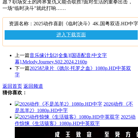
愿？职场女王的跨界复仇又能否取胜?面对生活的重拳出击，
一场“临时决斗”就此打响……
资源名称：2025动作喜剧《临时决斗》4K.国粤双语.HD中
进入下载页面
上一篇
音乐缘计划2[全集][国语配音/中文字
幕].Melody.Journey.S02.2024.2160p
下一篇
2025纪录片《德尔·托罗之血》1080p.HD中英双
字
返回首页
返回频道
猜你喜欢：
2026动作《不
是羔羊2》1080p.HD中字
2025动
作惊悚《生活骇客》1080p.HD中英双字