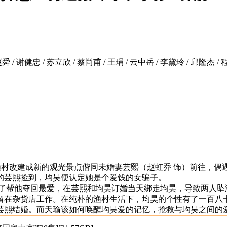
赵舜 / 谢健忠 / 苏立欣 / 蔡尚甫 / 王琄 / 云中岳 / 李黛玲 / 邱隆杰 /
）收购观美渔村改建成新的观光景点偕同未婚妻芸熙（赵虹乔 饰）前往
的芸熙捡到，均昊便认定她是个爱钱的女骗子。
为了帮他夺回最爱，在芸熙和均昊订婚当天绑走均昊，导致两人坠
留在杂货店工作。在纯朴的渔村生活下，均昊的个性有了一百八
芸熙结婚。而天瑜该如何唤醒均昊爱的记忆，抢救与均昊之间的