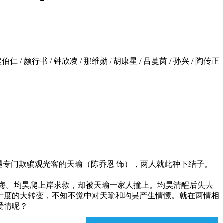
 程伯仁 / 颜行书 / 钟欣凌 / 那维勋 / 胡康星 / 吕蔓茵 / 孙兴 / 陶传正
，偶遇专门欺骗观光客的天瑜（陈乔恩 饰），两人就此种下结子。
海。均昊爬上岸求救，却被天瑜一家人撞上。均昊清醒后失去
十度的大转变，不知不觉中对天瑜和均昊产生情愫。就在两情相
爱情呢？