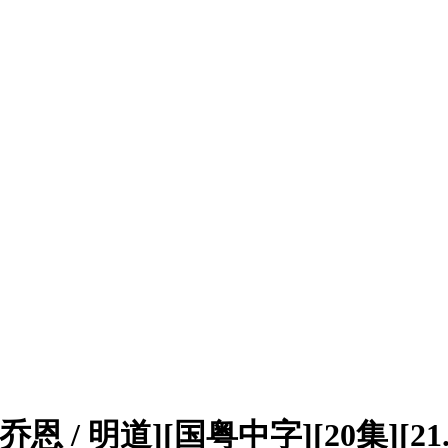
 / 明道][国粤中字][20集][21.