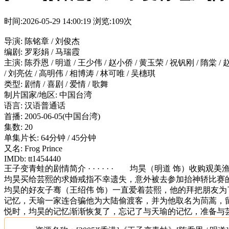
时间:2026-05-29 14:00:19
浏览:109次
导演: 陈铭章 / 刘俊杰
编剧: 罗彩娟 / 马瑞霞
主演: 陈乔恩 / 明道 / 王少伟 / 赵小侨 / 黄玉荣 / 祝钒刚 / 隋棠 / 
/ 刘亮佐 / 高明伟 / 相博涛 / 林可唯 / 吴橞琪
类型: 剧情 / 喜剧 / 爱情 / 歌舞
制片国家/地区: 中国台湾
语言: 汉语普通话
首播: 2005-06-05(中国台湾)
集数: 20
单集片长: 64分钟 / 45分钟
又名: Frog Prince
IMDb: tt1454440
王子变青蛙的剧情简介 · · · · · · 均昊（明道 饰
均昊买给芸熙的求婚戒指不幸遗失，意外被去参加抬神轿比赛
均昊的好友子骞（王绍伟 饰）一直爱着芸熙，他的拜把朋友
记忆，天瑜一家连合骗他为大陆偷渡客，并为他取名为茼蒿，
悦时，均昊的记忆渐渐恢复了，忘记了与天瑜的记忆，准备与