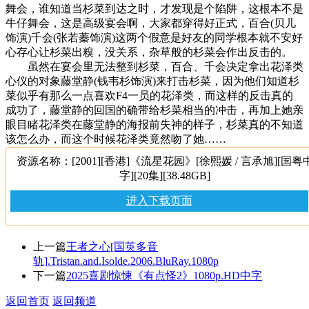
舞会，谁知道当杉菜到达之时，才发现是个陷阱，这根本不是
牛仔舞会，这是高级宴会啊，大家都穿得好正式，百合(贝儿
饰演)千会(张若蓁饰演)这两个假意是好友的同学根本就不安好
心存心让杉菜出糗，没关系，杂草般的杉菜会作出反击的。
虽然在宴会里无法整到杉菜，百合、千会决定拿出花泽类
心仪的对象藤堂静(钱韦杉饰演)来打击杉菜，因为他们知道杉
菜似乎有那么一点喜欢F4一员的花泽类，而这样的反击真的
成功了，藤堂静的回国的确带给杉菜相当的冲击，再加上她亲
眼目睹花泽类在藤堂静的海报前失神的样子，杉菜真的不知道
该怎么办，而这个时候花泽类竟然吻了她……
资源名称：[2001][香港]《流星花园》[徐熙媛 / 言承旭][国粤
字][20集][38.48GB]
进入下载页面
上一篇
王者之心[国英多音
轨].Tristan.and.Isolde.2006.BluRay.1080p
下一篇
2025喜剧惊悚《有点怪2》1080p.HD中字
返回首页
返回频道