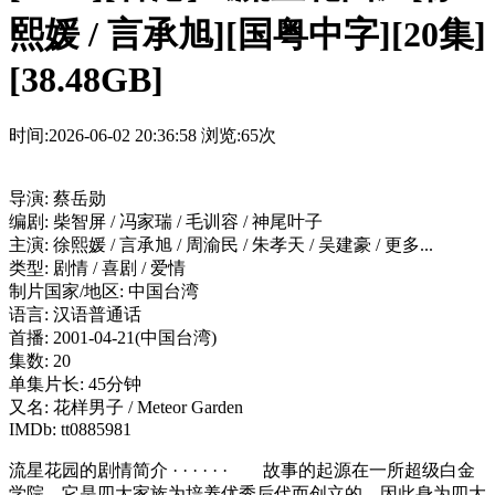
熙媛 / 言承旭][国粤中字][20集]
[38.48GB]
时间:2026-06-02 20:36:58
浏览:65次
导演: 蔡岳勋
编剧: 柴智屏 / 冯家瑞 / 毛训容 / 神尾叶子
主演: 徐熙媛 / 言承旭 / 周渝民 / 朱孝天 / 吴建豪 / 更多...
类型: 剧情 / 喜剧 / 爱情
制片国家/地区: 中国台湾
语言: 汉语普通话
首播: 2001-04-21(中国台湾)
集数: 20
单集片长: 45分钟
又名: 花样男子 / Meteor Garden
IMDb: tt0885981
流星花园的剧情简介 · · · · · · 故事的起源在一所超级白金
学院，它是四大家族为培养优秀后代而创立的，因此身为四大