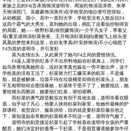
家族之后的F4(言承旭饰演道明寺、周渝民饰演花泽类、朱孝
天饰演西门、吴建豪饰演美作)在学校里的地位便可想得知，
从幼稚园、国小、高中一直到大学，学校里没有人敢反抗F4
这四个霸气的大男生，直到她的出现，捣乱了这看似控制得宜
的局面。她——牧野杉菜(徐熙媛饰演)一介平凡女子，带着父
母(董至成饰演杉菜爸爸、王月饰演杉菜妈妈)要她飞上枝头变
凤凰的梦想来到这里，在好友李真(叶安婷饰演)不小心恼怒了
F4为首的道明寺，并引发杉
菜为友情出头，从此展开了她与F4之间的爱恨情仇。
F4逼人退学的红条子不出所料地贴在杉菜身上，同学们
如鸟兽窜地离她而去，连好友李真也躲在一旁不敢出声，这个
学校真的没有王法了，杉菜努力打工赚买来的机车，不是爆
胎，就是被解体，垃圾不待在垃圾桶里却倒在杉菜头上，朋友
不互相帮助却企图强暴她，杉菜终于受不了了，她要抵抗，她
要给猪头四教训，她要他们红条，谁怕谁啊。
而杉菜的勇气跟坚毅实在有别于其他女孩，道明寺看在眼
底，似乎动了凡心，他要人挟持杉菜到家里，给她作最棒的护
肤课程、发型设计、服装供给，目的就是要杉菜臣服在他之
下，谁知道如杂草般的杉菜根本不吃这一套，道明寺气极了。
道明寺的刻意接近杉菜引起了学校喜欢道明寺女孩的严重
醋意，她们决定好好羞辱一下杉菜，于是假意邀请她参加牛仔