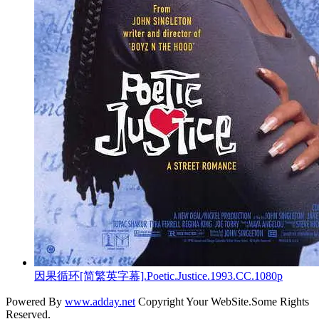
因果循环[简繁英字幕].Poetic.Justice.1993.CC.1080p
Powered By
www.adday.net
Copyright Your WebSite.Some Rights
Reserved.