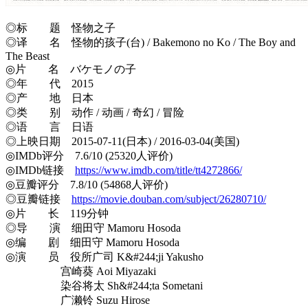
◎标 题 怪物之子
◎译 名 怪物的孩子(台) / Bakemono no Ko / The Boy and
The Beast
◎片 名 バケモノの子
◎年 代 2015
◎产 地 日本
◎类 别 动作 / 动画 / 奇幻 / 冒险
◎语 言 日语
◎上映日期 2015-07-11(日本) / 2016-03-04(美国)
◎IMDb评分 7.6/10 (25320人评价)
◎IMDb链接
https://www.imdb.com/title/tt4272866/
◎豆瓣评分 7.8/10 (54868人评价)
◎豆瓣链接
https://movie.douban.com/subject/26280710/
◎片 长 119分钟
◎导 演 细田守 Mamoru Hosoda
◎编 剧 细田守 Mamoru Hosoda
◎演 员 役所广司 K&#244;ji Yakusho
宫崎葵 Aoi Miyazaki
染谷将太 Sh&#244;ta Sometani
广濑铃 Suzu Hirose