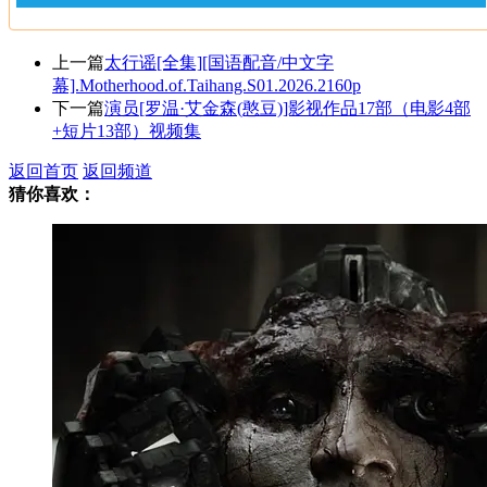
上一篇
太行谣[全集][国语配音/中文字
幕].Motherhood.of.Taihang.S01.2026.2160p
下一篇
演员[罗温·艾金森(憨豆)]影视作品17部（电影4部
+短片13部）视频集
返回首页
返回频道
猜你喜欢：