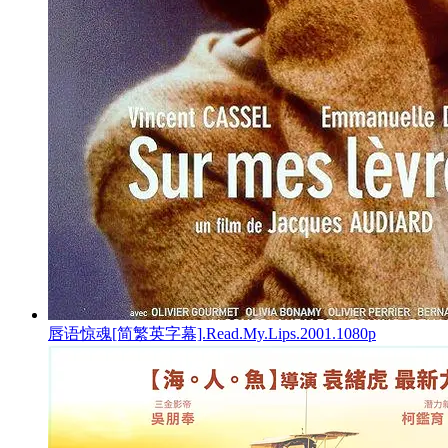
唇语惊魂[简繁英字幕].Read.My.Lips.2001.1080p