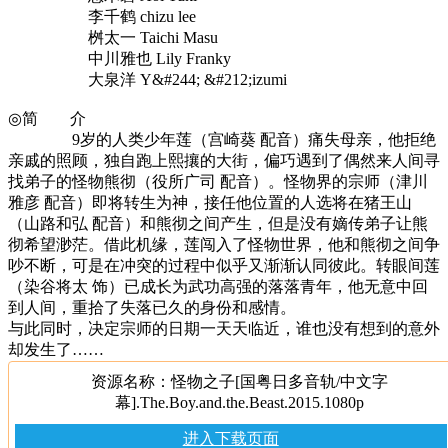
李千鹤 chizu lee
桝太一 Taichi Masu
中川雅也 Lily Franky
大泉洋 Y&#244; &#212;izumi
◎简 介
9岁的人类少年莲（宫崎葵 配音）痛失母亲，他拒绝
亲戚的照顾，独自跑上熙攘的大街，偏巧遇到了偶然来人间寻
找弟子的怪物熊彻（役所广司 配音）。怪物界的宗师（津川
雅彦 配音）即将转生为神，接任他位置的人选将在猪王山
（山路和弘 配音）和熊彻之间产生，但是没有嫡传弟子让熊
彻希望渺茫。借此机缘，莲闯入了怪物世界，他和熊彻之间争
吵不断，可是在冲突的过程中似乎又渐渐认同彼此。转眼间莲
（染谷将太 饰）已成长为武功高强的落落青年，他无意中回
到人间，重拾了失落已久的身份和感情。
与此同时，决定宗师的日期一天天临近，谁也没有想到的意外
却发生了……
资源名称：怪物之子[国粤日多音轨/中文字
幕].The.Boy.and.the.Beast.2015.1080p
进入下载页面