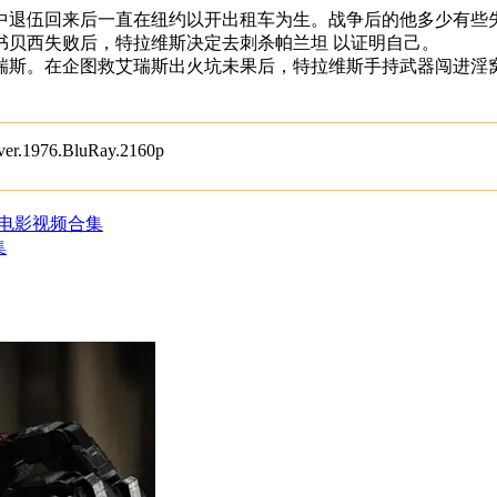
）从越战中退伍回来后一直在纽约以开出租车为生。战争后的他多少
书贝西失败后，特拉维斯决定去刺杀帕兰坦 以证明自己。
瑞斯。在企图救艾瑞斯出火坑未果后，特拉维斯手持武器闯进淫
76.BluRay.2160p
部)电影视频合集
集