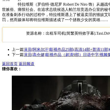
特拉维斯（罗伯特·德尼罗 Robert De Niro 饰
世嫉俗、痛恨社会。在追求总统候选人帕兰坦竞选办公室的秘
在准备刺杀行动的过程中，特拉维斯遇上了被逼卖淫的雏妓艾
罚，然而媒体却将特拉维斯描述成了一个拯救少女的英雄……
资源名称：出租车司机[简繁英特效字幕].Taxi.Driver.19
上一篇
演员[阿米尔汗]影视作品25部(高清14部+普清11
下一篇
演员[高仓健]影视作品（超清9部）日语中字/视频
返回首页
返回频道
猜你喜欢：