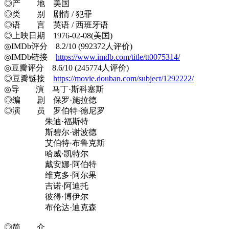
◎产 地 美国
◎类 别 剧情 / 犯罪
◎语 言 英语 / 西班牙语
◎上映日期 1976-02-08(美国)
◎IMDb评分 8.2/10 (992372人评价)
◎IMDb链接
https://www.imdb.com/title/tt0075314/
◎豆瓣评分 8.6/10 (245774人评价)
◎豆瓣链接
https://movie.douban.com/subject/1292222/
◎导 演 马丁·斯科塞斯
◎编 剧 保罗·施拉德
◎演 员 罗伯特·德尼罗
朱迪·福斯特
斯碧尔·谢波德
艾伯特·布鲁克斯
哈威·凯特尔
戴安娜·阿伯特
维克多·阿尔果
吉诺·阿迪托
彼得·博伊尔
布伦达·迪克森
◎简 介