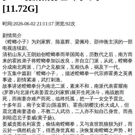
[11.72G]
时间:2026-06-02 21:11:17
浏览:92次
剧情简介
《螳螂小子》为刘家辉、陈嘉辉、梁佩玲、邵仲衡主演的一部
电视连续剧。
清初山东人王朗始创螳螂拳而举国闻名，历数代之后，南方而
来的霍姓弟子将螳螂拳加以改良，并自立门派，从此，螳螂拳
分成南北两派，门户之见极深，互相仇杀，祸及下一代。
十五集中篇剧「螳螂小子」，描述螳螂拳一代宗师霍勇之英勇
事迹，剧情紧凑，武打刺激。
故事讲述螳螂拳分为南北二派，素来不和，南派代表霍耀南
(罗莽)与北派代表姜震北(刘家辉)展开生死决斗，南战败而
死，而南妻亦难产而死，临终托孤，把一子一女交予震北。
十多年后，南子女霍云(陈嘉辉)、霍燕(胡樱汶)长大成人，但
震北遵南妻遗命，不教二人武功，二人亦不知自己身世。而燕
则暗恋北子姜威(黄子扬)。
姜威贪图名利富贵，偷练南螳螂拳，又与袁世凯狼狈为奸，而
云於一偶然机会下，得悉身世真相，决恢复南螳螂之声势，时