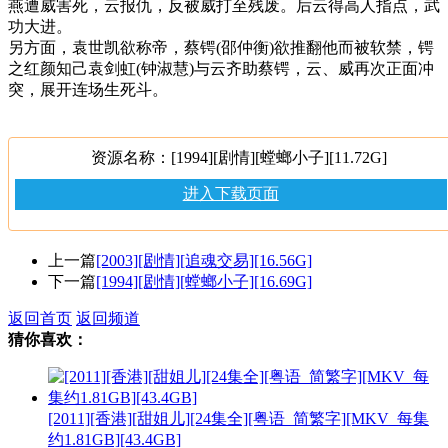
燕遭威害死，云报仇，反被威打至残废。后云得高人指点，武
功大进。
另方面，袁世凯欲称帝，蔡锷(邵仲衡)欲推翻他而被软禁，锷
之红颜知己袁剑虹(钟淑慧)与云齐助蔡锷，云、威再次正面冲
突，展开连场生死斗。
资源名称：[1994][剧情][螳螂小子][11.72G]
进入下载页面
上一篇
[2003][剧情][追魂交易][16.56G]
下一篇
[1994][剧情][螳螂小子][16.69G]
返回首页
返回频道
猜你喜欢：
[2011][香港][甜姐儿][24集全][粤语_简繁字][MKV_每集
约1.81GB][43.4GB]