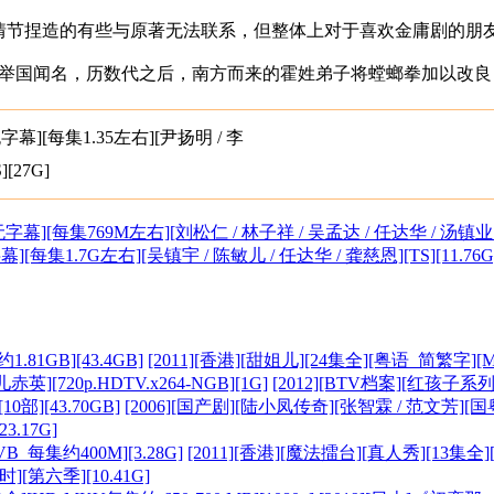
节捏造的有些与原著无法联系，但整体上对于喜欢金庸剧的朋
创螳螂拳而举国闻名，历数代之后，南方而来的霍姓弟子将螳螂拳加
无字幕][每集1.35左右][尹扬明 / 李
[27G]
/ 无字幕][每集769M左右][刘松仁 / 林子祥 / 吴孟达 / 任达华 / 汤镇业 /
幕][每集1.7G左右][吴镇宇 / 陈敏儿 / 任达华 / 龚慈恩][TS][11.76G
[2011][香港][甜姐儿][24集全][粤语_简繁字][M
[2012][BTV档案][红孩子系
[2006][国产剧][陆小凤传奇][张智霖 / 范文芳][国粤中
3.17G]
[2011][香港][魔法擂台][真人秀][13集全]
小时][第六季][10.41G]