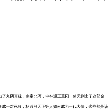
出了九阴真经，南帝北丐，中神通王重阳，倚天则出了这部金
成一对死敌，杨逍殷天正等人如何成为一代大侠，这些都是该