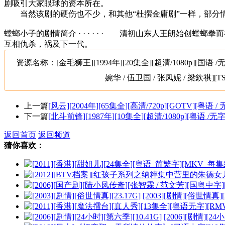
剧吸引大家眼球的资本所在。
当然该剧的硬伤也不少，和其他“杜撰金庸剧”一样，部分情
螳螂小子的剧情简介 · · · · · · 清初山东人王朗始
互相仇杀，祸及下一代。
资源名称：[金毛狮王][1994年][20集全][超清/1080p][国语 /
婉华 / 伍卫国 / 张凤妮 / 梁欽祺][TS]
上一篇
[风云][2004年][65集全][高清/720p][GOTV][粤语 
下一篇
[北斗前锋][1987年][10集全][超清/1080p][粤语 /无字
返回首页
返回频道
猜你喜欢：
[2003][剧情][俗世情真][2
[2006][剧情][24