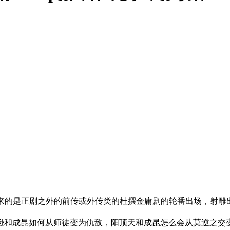
而来的是正剧之外的前传或外传类的杜撰金庸剧的轮番出场，射雕
和成昆如何从师徒变为仇敌，阳顶天和成昆怎么会从莫逆之交变