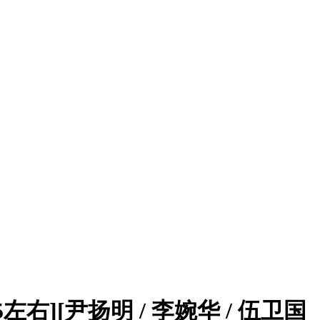
35左右][尹扬明 / 李婉华 / 伍卫国