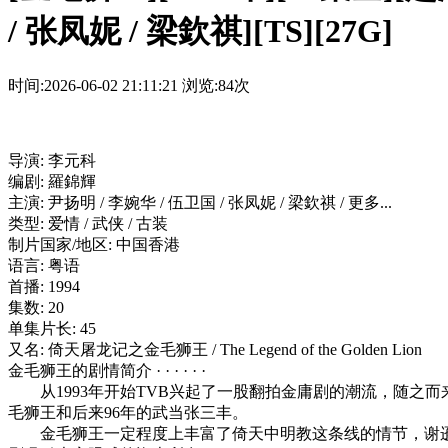
/ 张凤妮 / 梁欽祺][TS][27G]
时间:2026-06-02 21:11:21
浏览:84次
导演: 李元科
编剧: 羅錦輝
主演: 尹扬明 / 李婉华 / 伍卫国 / 张凤妮 / 梁欽祺 / 更多...
类型: 爱情 / 武侠 / 古装
制片国家/地区: 中国香港
语言: 粤语
首播: 1994
集数: 20
单集片长: 45
又名: 倚天屠龙记之金毛狮王 / The Legend of the Golden Lion
金毛狮王的剧情简介 · · · · · ·
从1993年开始TVB兴起了一股翻拍金庸剧的潮流，随之
毛狮王和后来96年的武当张三丰。
金毛狮王一定程度上丰富了倚天中明教这条线的情节，谢逊