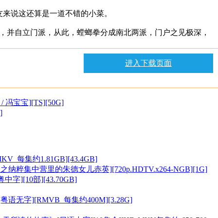
友来说这还算是一道不错的小菜。
以改良，并自立门派，从此，螳螂拳分成南北两派，门户之见极深，
进入下载页面
 冯宝宝][TS][50G]
]
KV_每集约1.81GB][43.4GB]
列之纳粹集中营里的朱德女儿赤英][720p.HDTV.x264-NGB][1G]
字][10部][43.70GB]
[粤语无字][RMVB_每集约400M][3.28G]