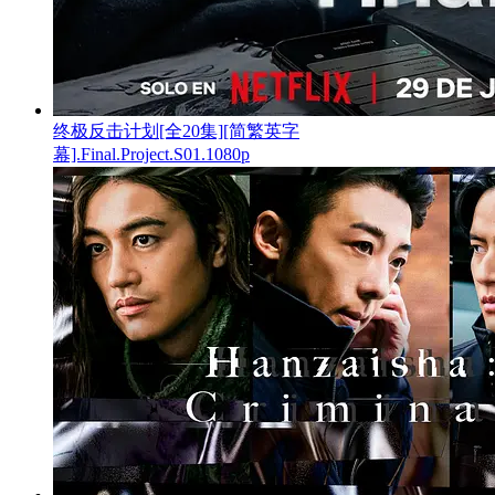
终极反击计划[全20集][简繁英字
幕].Final.Project.S01.1080p