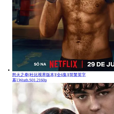
怒火之拳[杜比视界版本][全6集][简繁英字
幕].Wrath.S01.2160p