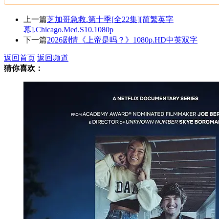
上一篇
芝加哥急救.第十季[全22集][简繁英字
幕].Chicago.Med.S10.1080p
下一篇
2026剧情《上帝是吗？》1080p.HD中英双字
返回首页
返回频道
猜你喜欢：