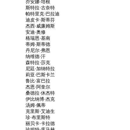
乔安娜·培根
斯特拉·古奈特
帕特里克·巴拉迪
迪皮卡·斯蒂芬
杰西·威廉姆斯
安迪·奥修
格瑞恩·基南
蒂姆·斯蒂德
丹尼尔·弗恩
纳维德·汗
森特拉·莎克
尼廷·加纳特拉
莉亚·巴斯卡兰
鲁比·富巴拉
杰恩·阿奎尔
桑德拉·休杰特
伊比纳博·杰克
汤姆·佩蒂
克里斯·艾迪生
珍·布里斯特
丽贝卡·卡拉德
珍妮特·库马赫