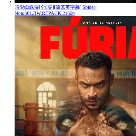
暗影蜘蛛侠[全8集][简繁英字幕].Spider-
Noir.S01.BW.REPACK.2160p