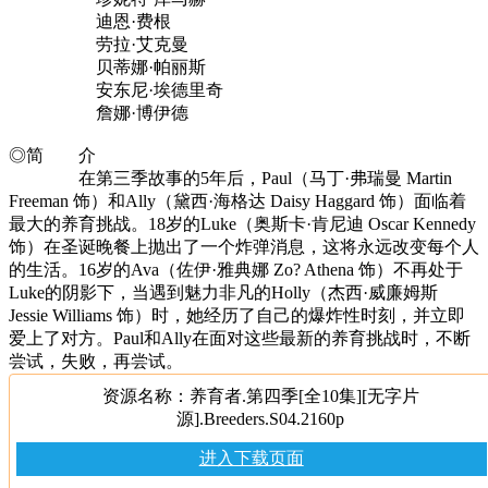
迪恩·费根
劳拉·艾克曼
贝蒂娜·帕丽斯
安东尼·埃德里奇
詹娜·博伊德
◎简 介
在第三季故事的5年后，Paul（马丁·弗瑞曼 Martin
Freeman 饰）和Ally（黛西·海格达 Daisy Haggard 饰）面临着
最大的养育挑战。18岁的Luke（奥斯卡·肯尼迪 Oscar Kennedy
饰）在圣诞晚餐上抛出了一个炸弹消息，这将永远改变每个人
的生活。16岁的Ava（佐伊·雅典娜 Zo? Athena 饰）不再处于
Luke的阴影下，当遇到魅力非凡的Holly（杰西·威廉姆斯
Jessie Williams 饰）时，她经历了自己的爆炸性时刻，并立即
爱上了对方。Paul和Ally在面对这些最新的养育挑战时，不断
尝试，失败，再尝试。
资源名称：养育者.第四季[全10集][无字片
源].Breeders.S04.2160p
进入下载页面