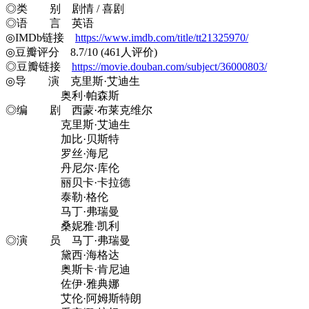
◎类 别 剧情 / 喜剧
◎语 言 英语
◎IMDb链接
https://www.imdb.com/title/tt21325970/
◎豆瓣评分 8.7/10 (461人评价)
◎豆瓣链接
https://movie.douban.com/subject/36000803/
◎导 演 克里斯·艾迪生
奥利·帕森斯
◎编 剧 西蒙·布莱克维尔
克里斯·艾迪生
加比·贝斯特
罗丝·海尼
丹尼尔·库伦
丽贝卡·卡拉德
泰勒·格伦
马丁·弗瑞曼
桑妮雅·凯利
◎演 员 马丁·弗瑞曼
黛西·海格达
奥斯卡·肯尼迪
佐伊·雅典娜
艾伦·阿姆斯特朗