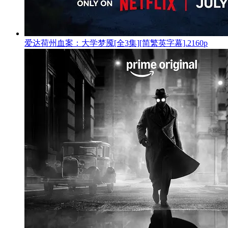
爱达荷州血案：大学梦魇[全3集][简繁英字幕].2160p