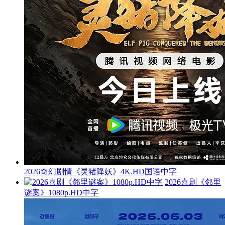
2026奇幻剧情《灵猪降妖》4K.HD国语中字
2026喜剧《邻里
谜案》1080p.HD中字