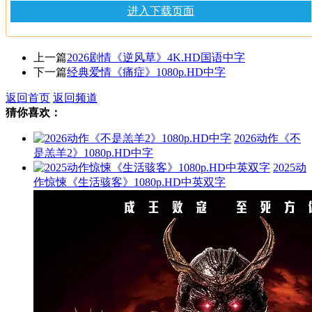
进入下载页面
上一篇
2026剧情《逆风草》4K.HD国语中字
下一篇
经典爱情《痛症》1080p.HD中字
返回首页
返回频道
猜你喜欢：
2026动作《不
是羔羊2》1080p.HD中字
2025动
作惊悚《生活骇客》1080p.HD中英双字