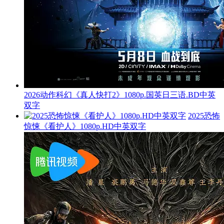
2026动作科幻《真人快打2》1080p.国英日三语.BD中英
双字
2025恐怖
惊悚《看护人》1080p.HD中英双字