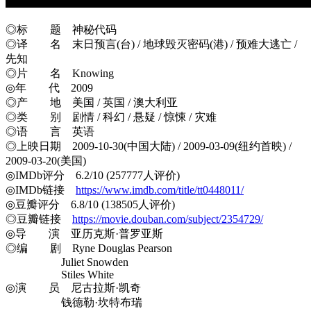
◎标 题 神秘代码
◎译 名 末日预言(台) / 地球毁灭密码(港) / 预难大逃亡 /
先知
◎片 名 Knowing
◎年 代 2009
◎产 地 美国 / 英国 / 澳大利亚
◎类 别 剧情 / 科幻 / 悬疑 / 惊悚 / 灾难
◎语 言 英语
◎上映日期 2009-10-30(中国大陆) / 2009-03-09(纽约首映) /
2009-03-20(美国)
◎IMDb评分 6.2/10 (257777人评价)
◎IMDb链接
https://www.imdb.com/title/tt0448011/
◎豆瓣评分 6.8/10 (138505人评价)
◎豆瓣链接
https://movie.douban.com/subject/2354729/
◎导 演 亚历克斯·普罗亚斯
◎编 剧 Ryne Douglas Pearson
Juliet Snowden
Stiles White
◎演 员 尼古拉斯·凯奇
钱德勒·坎特布瑞