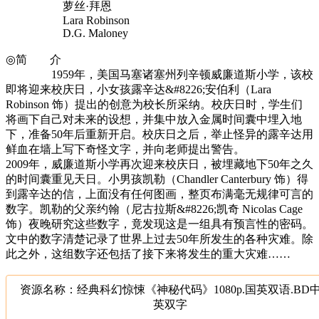
萝丝·拜恩
Lara Robinson
D.G. Maloney
◎简 介
1959年，美国马塞诸塞州列辛顿威廉道斯小学，该校
即将迎来校庆日，小女孩露辛达&#8226;安伯利（Lara
Robinson 饰）提出的创意为校长所采纳。校庆日时，学生们
将画下自己对未来的设想，并集中放入金属时间囊中埋入地
下，准备50年后重新开启。校庆日之后，举止怪异的露辛达用
鲜血在墙上写下奇怪文字，并向老师提出警告。
2009年，威廉道斯小学再次迎来校庆日，被埋藏地下50年之久
的时间囊重见天日。小男孩凯勒（Chandler Canterbury 饰）得
到露辛达的信，上面没有任何图画，整页布满毫无规律可言的
数字。凯勒的父亲约翰（尼古拉斯&#8226;凯奇 Nicolas Cage
饰）夜晚研究这些数字，竟发现这是一组具有预言性的密码。
文中的数字清楚记录了世界上过去50年所发生的各种灾难。除
此之外，这组数字还包括了接下来将发生的重大灾难……
资源名称：经典科幻惊悚《神秘代码》1080p.国英双语.BD
英双字