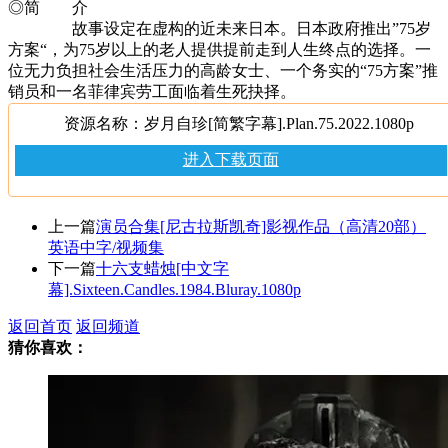
◎简 介
故事设定在虚构的近未来日本。日本政府推出”75岁
方案“，为75岁以上的老人提供提前走到人生终点的选择。一
位无力负担社会生活压力的高龄女士、一个务实的“75方案”推
销员和一名菲律宾劳工面临着生死抉择。
资源名称：岁月自珍[简繁字幕].Plan.75.2022.1080p
进入下载页面
上一篇
演员合集[尼古拉斯凯奇]影视作品（高清20部）
英语中字/视频集
下一篇
十六支蜡烛[中文字
幕].Sixteen.Candles.1984.Bluray.1080p
返回首页
返回频道
猜你喜欢：