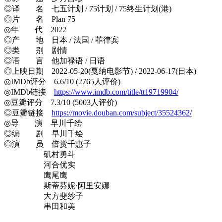
◎译 名 七五计划 / 75计划 / 75终生计划(港)
◎片 名 Plan 75
◎年 代 2022
◎产 地 日本 / 法国 / 菲律宾
◎类 别 剧情
◎语 言 他加禄语 / 日语
◎上映日期 2022-05-20(戛纳电影节) / 2022-06-17(日本)
◎IMDb评分 6.6/10 (2765人评价)
◎IMDb链接
https://www.imdb.com/title/tt19719904/
◎豆瓣评分 7.3/10 (5003人评价)
◎豆瓣链接
https://movie.douban.com/subject/35524362/
◎导 演 早川千绘
◎编 剧 早川千绘
◎演 员 倍赏千惠子
矶村勇斗
河合优实
鹰尾鹰
斯蒂芬妮·阿里安娜
大方斐纱子
串田和美