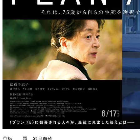
◎标 题 岁月自珍