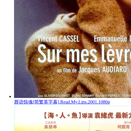
唇语惊魂[简繁英字幕].Read.My.Lips.2001.1080p