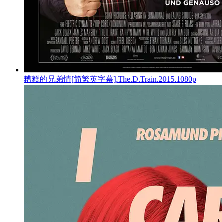
糟糕的兄弟情[简繁英字幕].The.D.Train.2015.1080p