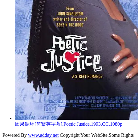
因果循环[简繁英字幕].Poetic.Justice.1993.CC.1080p
Powered By
www.adday.net
Copyright Your WebSite.Some Rights