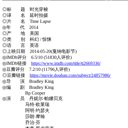
◎标 题 时光穿梭
◎译 名 延时拍摄
◎片 名 Time Lapse
◎年 代 2014
◎产 地 美国
◎类 别 科幻 / 惊悚
◎语 言 英语
◎上映日期 2014-05-20(戛纳电影节)
◎IMDb评分 6.5/10 (51830人评价)
◎IMDb链接
https://www.imdb.com/title/tt2669336/
◎豆瓣评分 7.2/10 (11796人评价)
◎豆瓣链接
https://movie.douban.com/subject/24857986/
◎导 演 Bradley King
◎编 剧 Bradley King
Bp Cooper
◎演 员 丹妮尔·帕娜贝克
马特·欧莱瑞
阿明·约瑟夫
莎朗·摩翰
乔治·芬