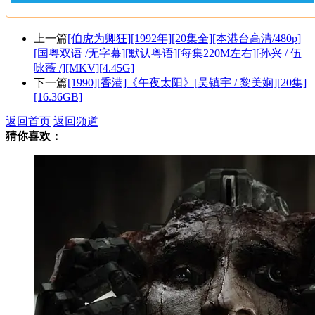
上一篇
[伯虎为卿狂][1992年][20集全][本港台高清/480p]
[国粤双语 /无字幕][默认粤语][每集220M左右][孙兴 / 伍
咏薇 /][MKV][4.45G]
下一篇
[1990][香港]《午夜太阳》[吴镇宇 / 黎美娴][20集]
[16.36GB]
返回首页
返回频道
猜你喜欢：