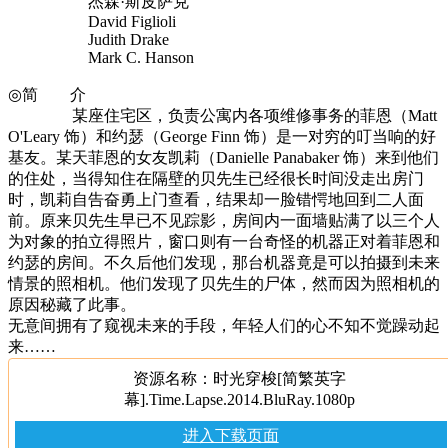
杰森·斯皮萨克
David Figlioli
Judith Drake
Mark C. Hanson
◎简 介
某座住宅区，负责公寓内各项维修事务的菲恩（Matt
O'Leary 饰）和约瑟（George Finn 饰）是一对穷的叮当响的好
基友。某天菲恩的女友凯莉（Danielle Panabaker 饰）来到他们
的住处，当得知住在隔壁的贝先生已经很长时间没走出房门
时，凯莉自告奋勇上门查看，结果却一脸错愕地回到二人面
前。原来贝先生早已不见踪影，房间内一面墙贴满了以三个人
为对象的拍立得照片，窗口则有一台奇怪的机器正对着菲恩和
约瑟的房间。不久后他们发现，那台机器竟是可以拍摄到未来
情景的照相机。他们发现了贝先生的尸体，然而因为照相机的
原因秘藏了此事。
无意间拥有了窥视未来的手段，年轻人们的心不知不觉躁动起
来……
资源名称：时光穿梭[简繁英字
幕].Time.Lapse.2014.BluRay.1080p
进入下载页面