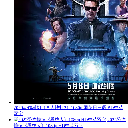
2026动作科幻《真人快打2》1080p.国英日三语.BD中英
双字
2025恐怖
惊悚《看护人》1080p.HD中英双字