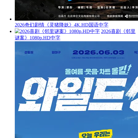
2026奇幻剧情《灵猪降妖》4K.HD国语中字
2026喜剧《邻里
谜案》1080p.HD中字