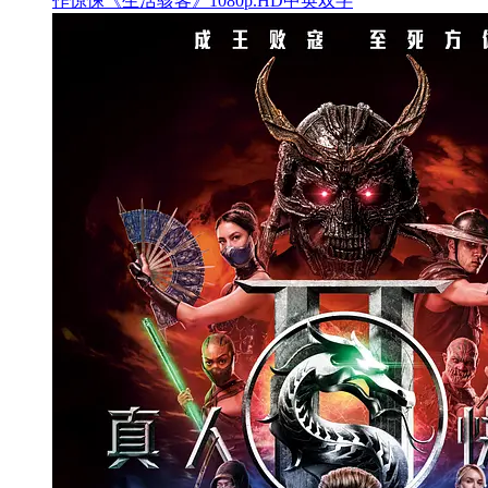
作惊悚《生活骇客》1080p.HD中英双字