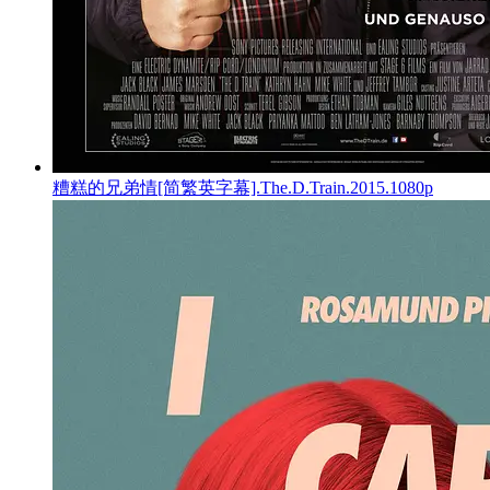
糟糕的兄弟情[简繁英字幕].The.D.Train.2015.1080p