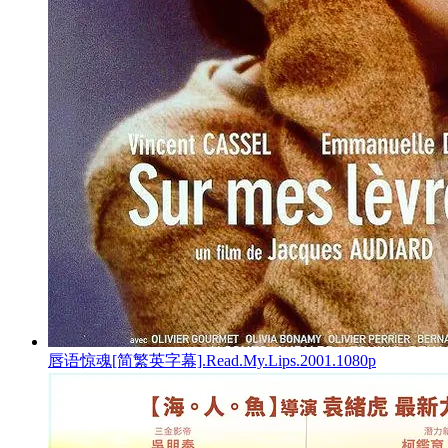
唇语惊魂[简繁英字幕].Read.My.Lips.2001.1080p