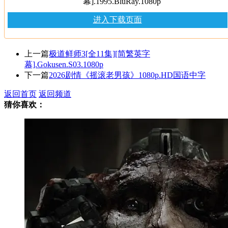
幕].1995.BluRay.1080p
进入下载页面
上一篇
极道鲜师3[全11集][简繁英字
幕].Gokusen.S03.1080p
下一篇
2026剧情《摇滚老男孩》1080p.HD国语中字
返回首页
返回频道
猜你喜欢：