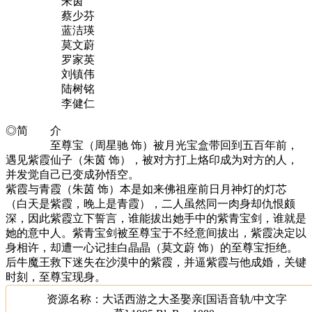
朱茵
蔡少芬
蓝洁瑛
莫文蔚
罗家英
刘镇伟
陆树铭
李健仁
◎简 介
至尊宝（周星驰 饰）被月光宝盒带回到五百年前，
遇见紫霞仙子（朱茵 饰），被对方打上烙印成为对方的人，
并发觉自己已变成孙悟空。
紫霞与青霞（朱茵 饰）本是如来佛祖座前日月神灯的灯芯
（白天是紫霞，晚上是青霞），二人虽然同一肉身却仇恨颇
深，因此紫霞立下誓言，谁能拔出她手中的紫青宝剑，谁就是
她的意中人。紫青宝剑被至尊宝于不经意间拔出，紫霞决定以
身相许，却遭一心记挂白晶晶（莫文蔚 饰）的至尊宝拒绝。
后牛魔王救下迷失在沙漠中的紫霞，并逼紫霞与他成婚，关键
时刻，至尊宝现身。
资源名称：大话西游之大圣娶亲[国语音轨/中文字