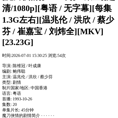
清/1080p][粤语 / 无字幕][每集
1.3G左右][温兆伦 / 洪欣 / 蔡少
芬 / 崔嘉宝 / 刘炜全][MKV]
[23.23G]
时间:2026-07-01 15:30:25
浏览:54次
导演: 陈维冠 / 叶成康
编剧: 鲍伟聪
主演: 温兆伦 / 洪欣 / 蔡少芬
类型: 剧情
制片国家/地区: 中国香港
语言: 粤语
首播: 1993-10-26
集数: 20
单集片长: 45分钟
魔刀侠情的剧情简介 · · · · · ·