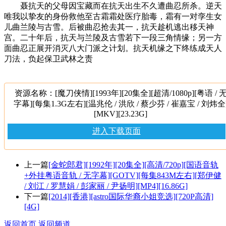
聂抗天的父母因宝藏而在抗天出生不久遭曲忍所杀。逆天
唯我以挚友的身份救他至古霜霜处医疗胎毒，霜有一对孪生女
儿曲兰陵与古雪。后被曲忍抢去其一，抗天趁机逃出移天神
宫。二十年后，抗天与兰陵及古雪若下一段三角情缘；另一方
面曲忍正展开消灭八大门派之计划。抗天机缘之下终练成天人
刀法，负起保卫武林之责
资源名称：[魔刀侠情][1993年][20集全][超清/1080p][粤语 / 
字幕][每集1.3G左右][温兆伦 / 洪欣 / 蔡少芬 / 崔嘉宝 / 刘炜全
[MKV][23.23G]
进入下载页面
上一篇
[金蛇郎君][1992年][20集全][高清/720p][国语音轨
+外挂粤语音轨 / 无字幕][GOTV][每集843M左右][郑伊健
/ 刘江 / 罗慧娟 / 彭家丽 / 尹扬明][MP4][16.86G]
下一篇
[2014][香港][astro国际华裔小姐竞选][720P高清]
[4G]
返回首页
返回频道