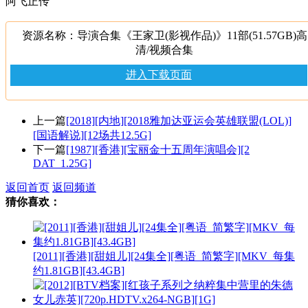
阿飞正传
资源名称：导演合集《王家卫(影视作品)》11部(51.57GB)高
清/视频合集
进入下载页面
上一篇
[2018][内地][2018雅加达亚运会英雄联盟(LOL)]
[国语解说][12场共12.5G]
下一篇
[1987][香港][宝丽金十五周年演唱会][2
DAT_1.25G]
返回首页
返回频道
猜你喜欢：
[2011][香港][甜姐儿][24集全][粤语_简繁字][MKV_每集
约1.81GB][43.4GB]