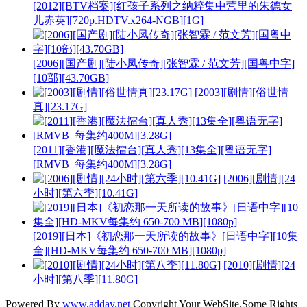
[2012][BTV档案][红孩子系列之纳粹集中营里的朱德女
儿赤英][720p.HDTV.x264-NGB][1G]
[2006][国产剧][陆小凤传奇][张智霖 / 范文芳][国粤中字]
[10部][43.70GB]
[2003][剧情][俗世情
真][23.17G]
[2011][香港][魔法擂台][真人秀][13集全][粤语无字]
[RMVB_每集约400M][3.28G]
[2006][剧情][24
小时][第六季][10.41G]
[2019][日本]《初恋那一天所读的故事》[日语中字][10集
全][HD-MKV每集约 650-700 MB][1080p]
[2010][剧情][24
小时][第八季][11.80G]
Powered By
www.adday.net
Copyright Your WebSite.Some Rights