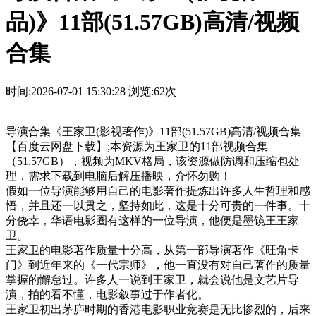
品)》11部(51.57GB)高清/视频
合集
时间:2026-07-01 15:30:28
浏览:62次
导演合集《王家卫(影视著作)》11部(51.57GB)高清/视频合集
【百度云网盘下载】;本资源为王家卫的11部视频合集
（51.57GB），视频为MKV格局，该资源做防调和压缩包处
理，需求下载到电脑后解压播映，介怀勿购！
假如一位导演能够用自己的电影著作提炼出许多人生哲理和感
悟，并且还一以贯之，坚持如此，这是十分可贵的一件事。十
分侥幸，华语电影圈有这样的一位导演，他便是墨镜王王家
卫。
王家卫的电影著作质量十分高，从第一部导演著作《旺角卡
门》到近年来的《一代宗师》，他一直没有对自己著作的质量
掌握的懈怠过。许多人一说到王家卫，就会说他是文艺片导
演，拍的看不懂，电影叙事过于作者化。
王家卫初出茅庐时期的香港电影职业竞赛是无比惨烈的，后来