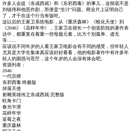
许多人会提《东成西就》和《东邪西毒》的事儿，这彻底不是
刘镇伟和他恶作剧，而便是“生计”问题。商业片上证明自己
了，才干在这个行当有饭吃。
这以后的王家卫系统电影，从《重庆森林》《蜕化天使》到
《2046》《花样年华》，王家卫在很长一个创造阶段的著作表
达中，都重复在着重一些母题元素，比方个别孤单、虚无
等……
应该说不同年岁的人看王家卫电影会有不同的感受，但年轻人
尤其是大学生集体真应该好好看看，他的电影著作中有许多年
轻人的困惑与苍茫，这个年岁的人会深有体会吧。
资源列表：
2046
一代宗师
东邪西毒.终极版
掉落天使
射雕英雄传之东成西就.完整版
旺角卡门
春光乍泄
花样年华
蓝莓之夜
重庆森林