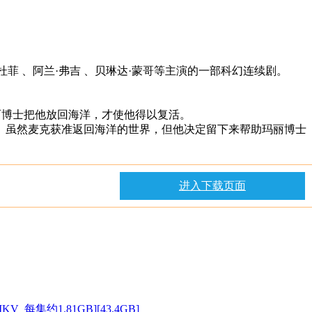
特里克·杜菲 、阿兰·弗吉 、贝琳达·蒙哥等主演的一部科幻连续剧。
丽博士把他放回海洋，才使他得以复活。
。虽然麦克获准返回海洋的世界，但他决定留下来帮助玛丽博士
进入下载页面
KV_每集约1.81GB][43.4GB]