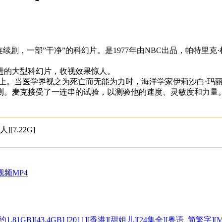
s)是美国科幻连续剧，一部”干净”的科幻片。是1977年由NBC出品，帕
进的大型科幻片，收视效果惊人。
上。当医学界视之为死亡而无能为力时，海洋学家伊莉沙白·玛
测。麦克接受了一连串的试验，以测验他的速度、灵敏度和力量
[7.22G]
视频MP4
[2011][香港][甜姐儿][24集全][粤语_简繁字][M