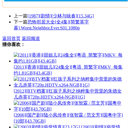
上一篇
[1987][剧情][少林与咏春][15.34G]
下一篇
恐怖邻居大全[全4集][简繁英字
幕].Worst.Neighbor.Ever.S01.1080p
返回首页
返回频道
猜你喜欢：
[2011][香港][甜姐儿][24集全][粤语_简繁字][MKV_每集
约1.81GB][43.4GB]
[2012][BTV档案][红孩子系列之纳粹集中营里的朱德女
儿赤英][720p.HDTV.x264-NGB][1G]
[2006][国产剧][陆小凤传奇][张智霖 / 范文芳][国粤中字]
[10部][43.70GB]
[2003][剧情][俗世情