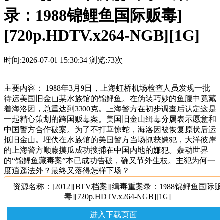
录：1988锦鲤鱼国际贩毒]
[720p.HDTV.x264-NGB][1G]
时间:2026-07-01 15:30:34
浏览:73次
主要内容： 1988年3月9日，上海虹桥机场检查人员发现一批
待运美国旧金山某水族馆的锦鲤鱼。在伪装巧妙的鱼腹中竟藏
着海洛因，总重达到3300克。上海警方在初步调查后认定这是
一起精心策划的跨国贩毒案。美国旧金山缉毒分属表示愿意和
中国警方合作破案。为了不打草惊蛇，海洛因被恢复原状后运
抵旧金山。埋伏在水族馆的美国警方当场抓获嫌犯，大洋彼岸
的上海警方顺藤摸瓜成功搜捕在中国内地的嫌犯。轰动世界
的“锦鲤鱼藏毒案”本已成功告破，确又节外生枝。主犯为何一
度逍遥法外？最终又落得怎样下场？
资源名称：[2012][BTV档案][缉毒重案录：1988锦鲤鱼国际
毒][720p.HDTV.x264-NGB][1G]
进入下载页面