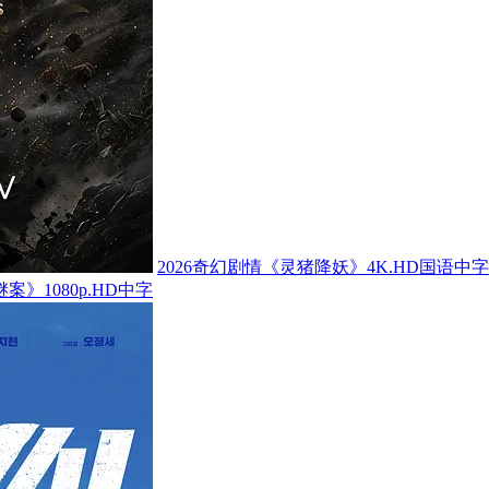
2026奇幻剧情《灵猪降妖》4K.HD国语中字
案》1080p.HD中字