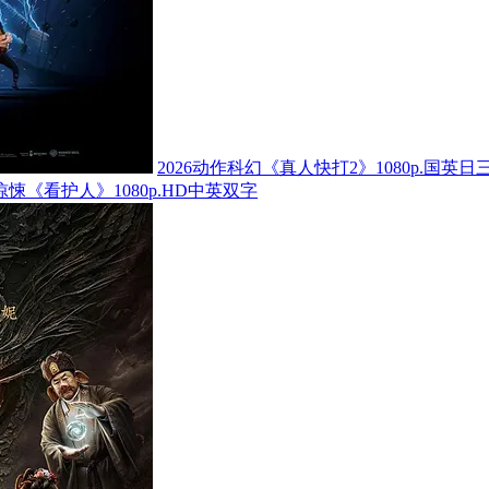
2026动作科幻《真人快打2》1080p.国英日
怖惊悚《看护人》1080p.HD中英双字