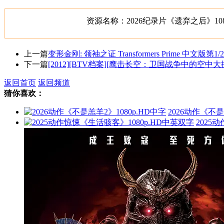
资源名称：2026纪录片《遗弃之后》108
上一篇
变形金刚: 领袖之证 Transformers Prime 中文版第
下一篇
[2012][BTV档案][鹰击长空：卫国战争中的空中大拼杀][7
返回首页
返回频道
猜你喜欢：
2026动作《不是
2025