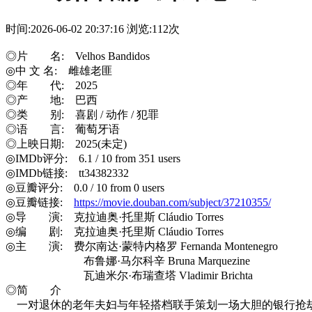
时间:2026-06-02 20:37:16
浏览:112次
◎片 名: Velhos Bandidos
◎中 文 名: 雌雄老匪
◎年 代: 2025
◎产 地: 巴西
◎类 别: 喜剧 / 动作 / 犯罪
◎语 言: 葡萄牙语
◎上映日期: 2025(未定)
◎IMDb评分: 6.1 / 10 from 351 users
◎IMDb链接: tt34382332
◎豆瓣评分: 0.0 / 10 from 0 users
◎豆瓣链接:
https://movie.douban.com/subject/37210355/
◎导 演: 克拉迪奥·托里斯 Cláudio Torres
◎编 剧: 克拉迪奥·托里斯 Cláudio Torres
◎主 演: 费尔南达·蒙特内格罗 Fernanda Montenegro
布鲁娜·马尔科辛 Bruna Marquezine
瓦迪米尔·布瑞查塔 Vladimir Brichta
◎简 介
一对退休的老年夫妇与年轻搭档联手策划一场大胆的银行抢