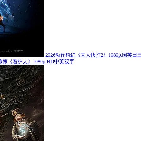
2026动作科幻《真人快打2》1080p.国英日
怖惊悚《看护人》1080p.HD中英双字