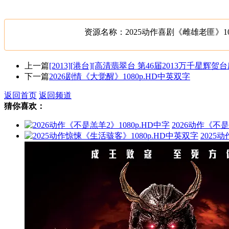
资源名称：2025动作喜剧《雌雄老匪》108
上一篇
[2013][港台][高清翡翠台 第46届2013万千星辉贺台庆][
下一篇
2026剧情《大觉醒》1080p.HD中英双字
返回首页
返回频道
猜你喜欢：
2026动作《不是
2025