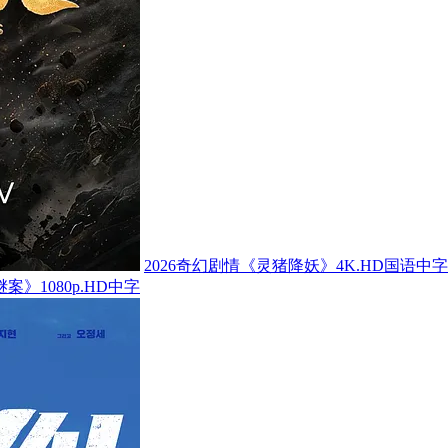
2026奇幻剧情《灵猪降妖》4K.HD国语中字
案》1080p.HD中字