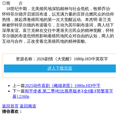
◎简 介
18世纪中期，北美殖民地深陷精神与社会危机，牧师乔治·
怀特菲尔德开启巡回布道，以充满力量的言辞点燃民众的信仰
热情，掀起席卷殖民地的第一次大觉醒运动。本杰明·富兰克
林被怀特菲尔德的布道吸引，主动为其印刷布道词，两人结下
深厚友谊。富兰克林在交往中逐渐关注民众的精神觉醒，怀特
菲尔德的布道也悄然影响着殖民地民众对自由的认知，两人的
互动与合作，正改变着北美殖民地的精神面貌。
资源名称：2026剧情《大觉醒》1080p.HD中英双字
进入下载页面
上一篇
2025动作喜剧《雌雄老匪》1080p.HD中字
下一篇
和平使者.第二季[杜比视界版本][全8集][简繁英字
幕].2160p
返回首页
返回频道
猜你喜欢：