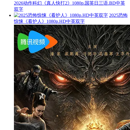
2026动作科幻《真人快打2》1080p.国英日三语.BD中英
双字
2025恐怖
惊悚《看护人》1080p.HD中英双字