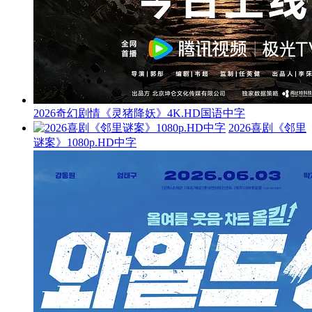
2026奇幻剧情《灵猪降妖》4K.HD国语中字
2026喜剧《邻里
谜案》1080p.HD中字