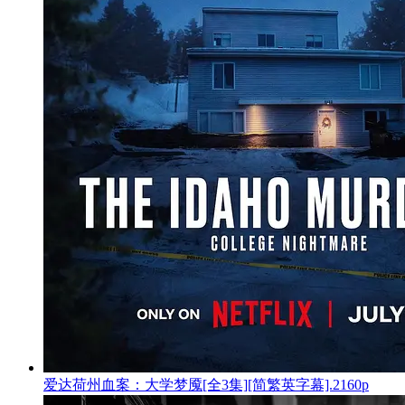
爱达荷州血案：大学梦魇[全3集][简繁英字幕].2160p