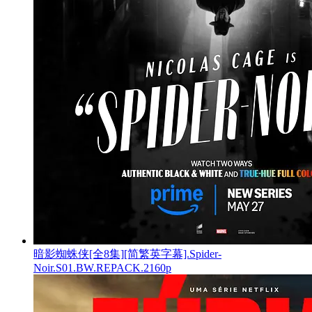
暗影蜘蛛侠[全8集][简繁英字幕].Spider-
Noir.S01.BW.REPACK.2160p