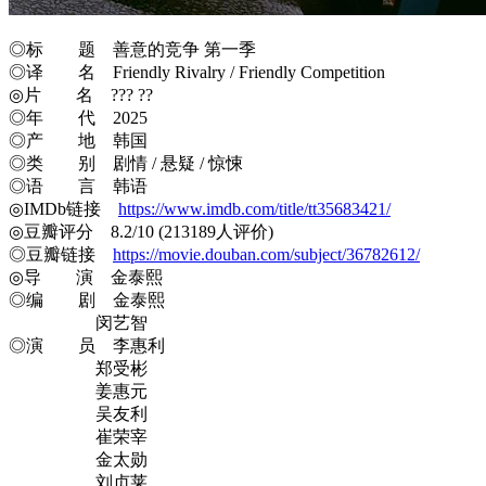
◎标 题 善意的竞争 第一季
◎译 名 Friendly Rivalry / Friendly Competition
◎片 名 ??? ??
◎年 代 2025
◎产 地 韩国
◎类 别 剧情 / 悬疑 / 惊悚
◎语 言 韩语
◎IMDb链接
https://www.imdb.com/title/tt35683421/
◎豆瓣评分 8.2/10 (213189人评价)
◎豆瓣链接
https://movie.douban.com/subject/36782612/
◎导 演 金泰熙
◎编 剧 金泰熙
闵艺智
◎演 员 李惠利
郑受彬
姜惠元
吴友利
崔荣宰
金太勋
刘贞莱