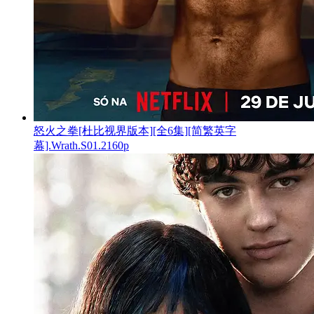
怒火之拳[杜比视界版本][全6集][简繁英字
幕].Wrath.S01.2160p