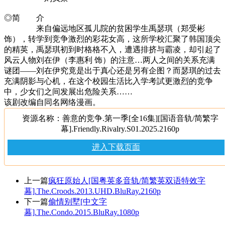
◎简 介
来自偏远地区孤儿院的贫困学生禹瑟琪（郑受彬
饰），转学到竞争激烈的彩花女高，这所学校汇聚了韩国顶尖
的精英，禹瑟琪初到时格格不入，遭遇排挤与霸凌，却引起了
风云人物刘在伊（李惠利 饰）的注意…两人之间的关系充满
谜团——刘在伊究竟是出于真心还是另有企图？而瑟琪的过去
充满阴影与心机，在这个校园生活比入学考試更激烈的竞争
中，少女们之间发展出危险关系……
该剧改编自同名网络漫画。
资源名称：善意的竞争.第一季[全16集][国语音轨/简繁字
幕].Friendly.Rivalry.S01.2025.2160p
进入下载页面
上一篇
疯狂原始人[国粤英多音轨/简繁英双语特效字
幕].The.Croods.2013.UHD.BluRay.2160p
下一篇
偷情别墅[中文字
幕].The.Condo.2015.BluRay.1080p