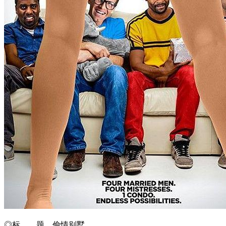
◎标 题 偷情别墅