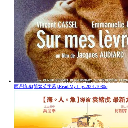
唇语惊魂[简繁英字幕].Read.My.Lips.2001.1080p