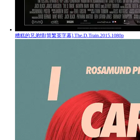
糟糕的兄弟情[简繁英字幕].The.D.Train.2015.1080p