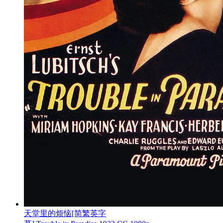
天堂里的烦恼[简繁英字