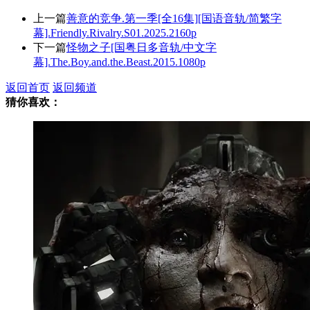
上一篇
善意的竞争.第一季[全16集][国语音轨/简繁字
幕].Friendly.Rivalry.S01.2025.2160p
下一篇
怪物之子[国粤日多音轨/中文字
幕].The.Boy.and.the.Beast.2015.1080p
返回首页
返回频道
猜你喜欢：